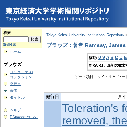
検索
Tokyo Keizai University Institutional Repository
ブラウズ : 著者 Ramsay, Jame
詳細検索
ホーム
0-9
A
B
C
D
E
移動:
ブラウズ
あるいは、最初の数文
コミュニティ/
ソート項目:
ソー
コレクション
発行日
著者
発行日
タイ
タイトル
Toleration's 
ヘルプ
removed, the
DSpaceについて