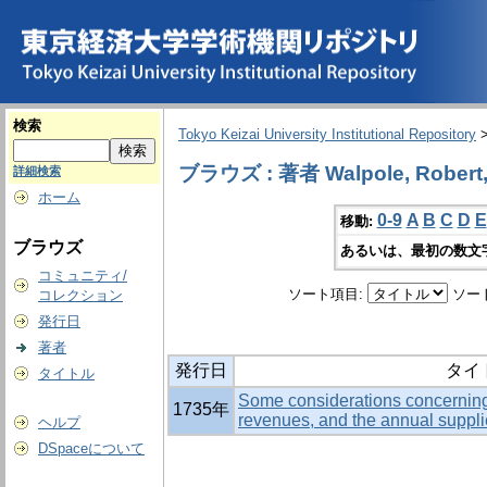
検索
Tokyo Keizai University Institutional Repository
ブラウズ : 著者 Walpole, Robert, 1
詳細検索
ホーム
0-9
A
B
C
D
E
移動:
ブラウズ
あるいは、最初の数文
コミュニティ/
ソート項目:
ソー
コレクション
発行日
著者
発行日
タイ
タイトル
Some considerations concerning 
1735年
revenues, and the annual suppli
ヘルプ
DSpaceについて