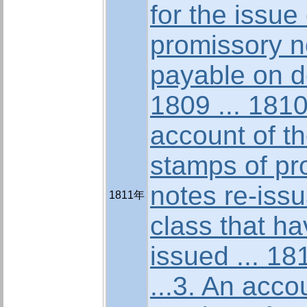
for the issue 
promissory n
payable on d
1809 ... 1810 
account of t
stamps of pr
notes re-iss
1811年
class that h
issued ... 18
...3. An acco