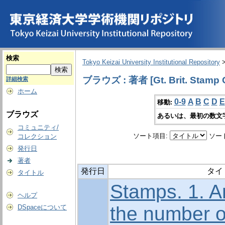
検索
Tokyo Keizai University Institutional Repository
ブラウズ : 著者 [Gt. Brit. Stamp 
詳細検索
ホーム
0-9
A
B
C
D
E
移動:
ブラウズ
あるいは、最初の数文
コミュニティ/
ソート項目:
ソー
コレクション
発行日
著者
発行日
タイ
タイトル
Stamps. 1. A
ヘルプ
the number o
DSpaceについて