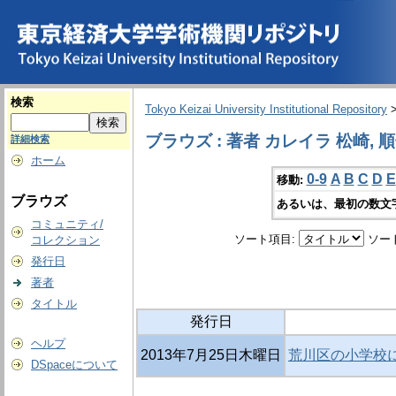
検索
Tokyo Keizai University Institutional Repository
ブラウズ : 著者 カレイラ 松崎, 
詳細検索
ホーム
0-9
A
B
C
D
E
移動:
ブラウズ
あるいは、最初の数文
コミュニティ/
ソート項目:
ソー
コレクション
発行日
著者
タイトル
発行日
ヘルプ
2013年7月25日木曜日
荒川区の小学校
DSpaceについて