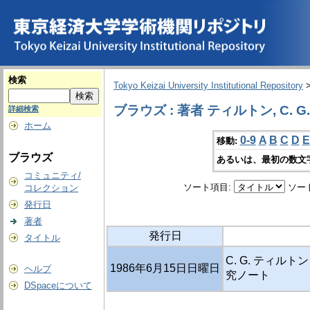
検索
Tokyo Keizai University Institutional Repository
ブラウズ : 著者 ティルトン, C. G.
詳細検索
ホーム
0-9
A
B
C
D
E
移動:
ブラウズ
あるいは、最初の数文
コミュニティ/
ソート項目:
ソー
コレクション
発行日
著者
発行日
タイトル
C. G. ティルト
1986年6月15日日曜日
ヘルプ
究ノート
DSpaceについて