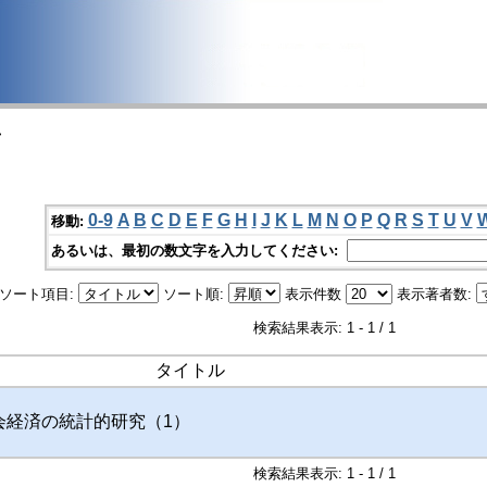
>
0-9
A
B
C
D
E
F
G
H
I
J
K
L
M
N
O
P
Q
R
S
T
U
V
移動:
あるいは、最初の数文字を入力してください:
ソート項目:
ソート順:
表示件数
表示著者数:
検索結果表示: 1 - 1 / 1
タイトル
会経済の統計的研究（1）
検索結果表示: 1 - 1 / 1