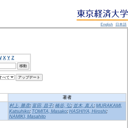
English
日本語
W
X
Y
Z
著者
村上, 勝彦
;
富田, 昌子
;
橋谷, 弘
;
並木, 真人
;
MURAKAMI,
Katsuhiko
;
TOMITA, Masako
;
HASHIYA, Hiroshi
;
NAMIKI, Masahito