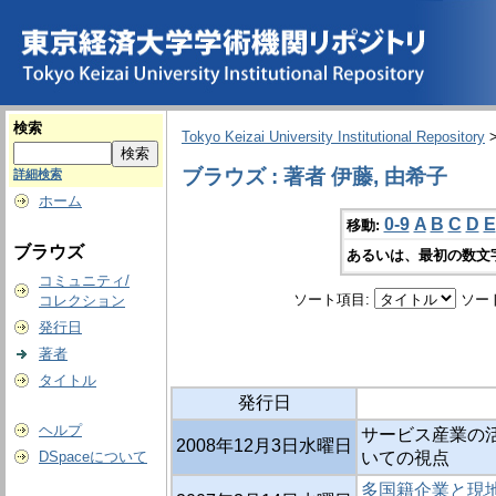
検索
Tokyo Keizai University Institutional Repository
ブラウズ : 著者 伊藤, 由希子
詳細検索
ホーム
0-9
A
B
C
D
E
移動:
ブラウズ
あるいは、最初の数文
コミュニティ/
ソート項目:
ソー
コレクション
発行日
著者
タイトル
発行日
ヘルプ
サービス産業の活
2008年12月3日水曜日
DSpaceについて
いての視点
多国籍企業と現地