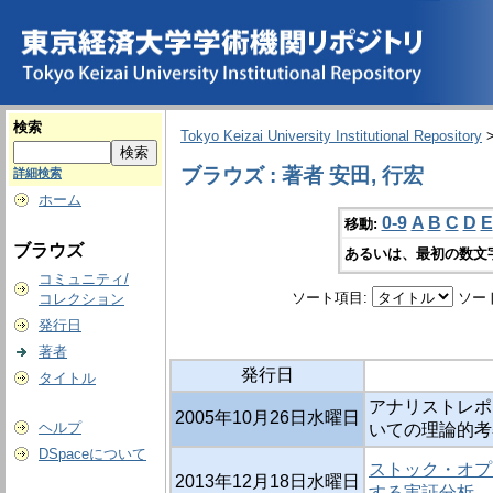
検索
Tokyo Keizai University Institutional Repository
ブラウズ : 著者 安田, 行宏
詳細検索
ホーム
0-9
A
B
C
D
E
移動:
ブラウズ
あるいは、最初の数文
コミュニティ/
ソート項目:
ソー
コレクション
発行日
著者
発行日
タイトル
アナリストレポ
2005年10月26日水曜日
ヘルプ
いての理論的考
DSpaceについて
ストック・オプ
2013年12月18日水曜日
する実証分析