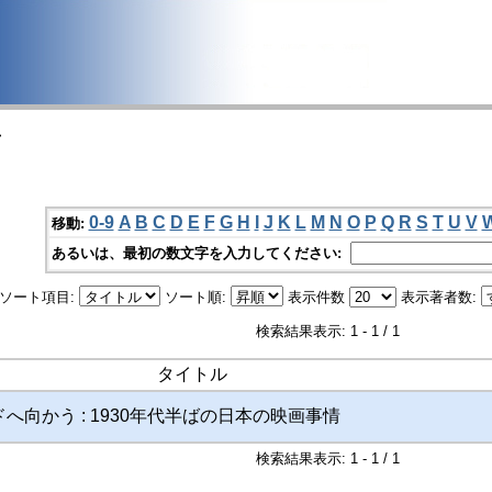
>
0-9
A
B
C
D
E
F
G
H
I
J
K
L
M
N
O
P
Q
R
S
T
U
V
移動:
あるいは、最初の数文字を入力してください:
ソート項目:
ソート順:
表示件数
表示著者数:
検索結果表示: 1 - 1 / 1
タイトル
へ向かう : 1930年代半ばの日本の映画事情
検索結果表示: 1 - 1 / 1