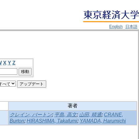
English
日本語
W
X
Y
Z
著者
クレイン, バートン
;
平島, 高文
;
山田, 晴通
;
CRANE,
Burton
;
HIRASHIMA, Takafumi
;
YAMADA, Harumichi