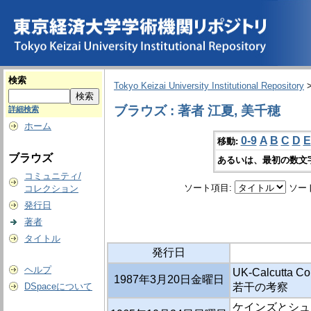
検索
Tokyo Keizai University Institutional Repository
ブラウズ : 著者 江夏, 美千穂
詳細検索
ホーム
0-9
A
B
C
D
E
移動:
ブラウズ
あるいは、最初の数文
コミュニティ/
ソート項目:
ソー
コレクション
発行日
著者
タイトル
発行日
ヘルプ
UK-Calcutta
1987年3月20日金曜日
DSpaceについて
若干の考察
ケインズとシュ