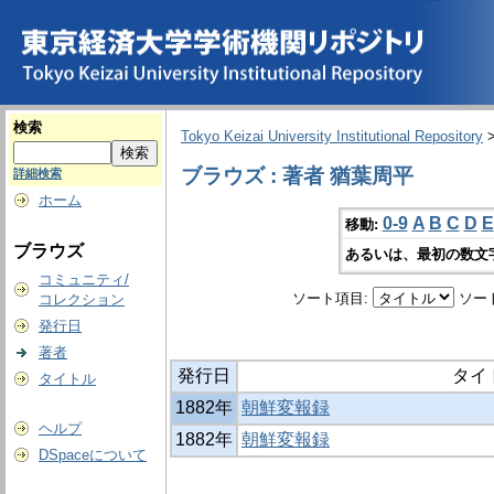
検索
Tokyo Keizai University Institutional Repository
ブラウズ : 著者 猶葉周平
詳細検索
ホーム
0-9
A
B
C
D
E
移動:
ブラウズ
あるいは、最初の数文
コミュニティ/
ソート項目:
ソー
コレクション
発行日
著者
発行日
タイ
タイトル
1882年
朝鮮変報録
ヘルプ
1882年
朝鮮変報録
DSpaceについて