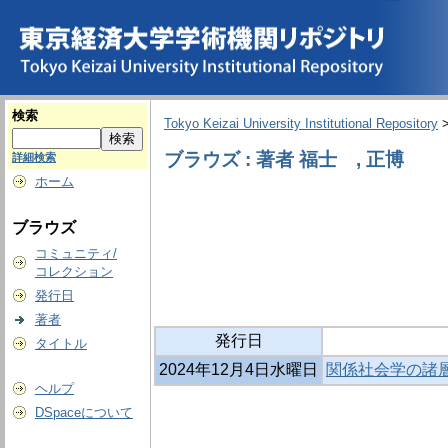
検索
Tokyo Keizai University Institutional Repository
ブラウズ : 著者 福士 , 正博
詳細検索
ホーム
ブラウズ
コミュニティ/
コレクション
発行日
著者
発行日
タイトル
2024年12月4日水曜日
関係社会学の諸層
ヘルプ
DSpaceについて