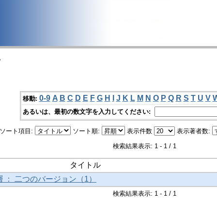
>
0-9
A
B
C
D
E
F
G
H
I
J
K
L
M
N
O
P
Q
R
S
T
U
V
移動:
あるいは、最初の数文字を入力してください:
ソート項目:
ソート順:
表示件数
表示著者数:
検索結果表示: 1 - 1 / 1
タイトル
 ： 二つのバージョン（1）
検索結果表示: 1 - 1 / 1