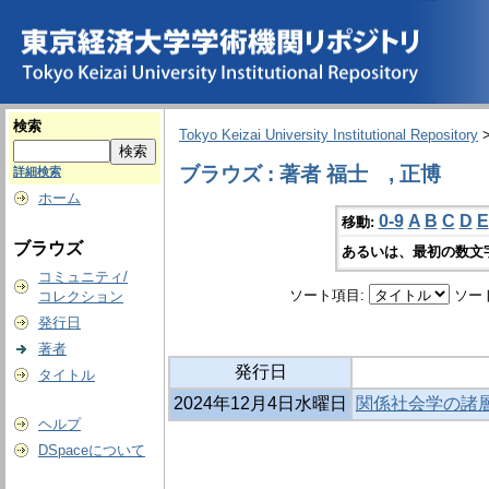
検索
Tokyo Keizai University Institutional Repository
ブラウズ : 著者 福士 , 正博
詳細検索
ホーム
0-9
A
B
C
D
E
移動:
ブラウズ
あるいは、最初の数文
コミュニティ/
ソート項目:
ソー
コレクション
発行日
著者
発行日
タイトル
2024年12月4日水曜日
関係社会学の諸層
ヘルプ
DSpaceについて