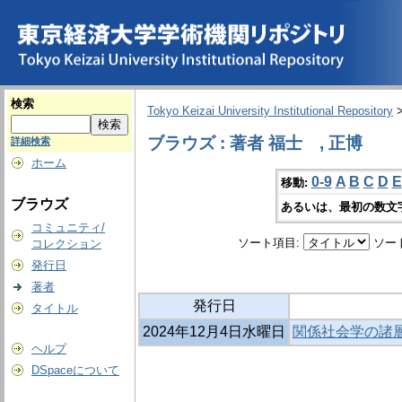
検索
Tokyo Keizai University Institutional Repository
ブラウズ : 著者 福士 , 正博
詳細検索
ホーム
0-9
A
B
C
D
E
移動:
ブラウズ
あるいは、最初の数文
コミュニティ/
ソート項目:
ソー
コレクション
発行日
著者
発行日
タイトル
2024年12月4日水曜日
関係社会学の諸層
ヘルプ
DSpaceについて