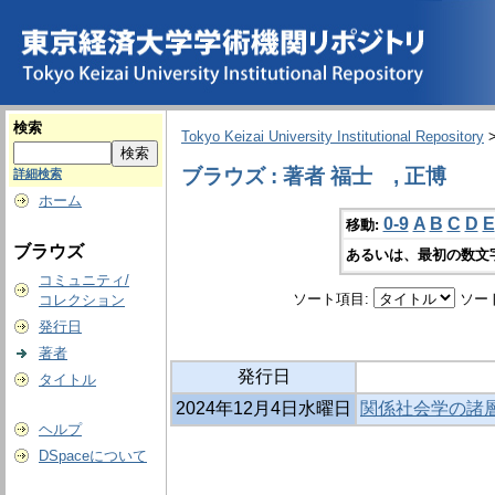
検索
Tokyo Keizai University Institutional Repository
ブラウズ : 著者 福士 , 正博
詳細検索
ホーム
0-9
A
B
C
D
E
移動:
ブラウズ
あるいは、最初の数文
コミュニティ/
ソート項目:
ソー
コレクション
発行日
著者
発行日
タイトル
2024年12月4日水曜日
関係社会学の諸層
ヘルプ
DSpaceについて