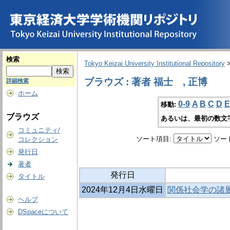
検索
Tokyo Keizai University Institutional Repository
ブラウズ : 著者 福士 , 正博
詳細検索
ホーム
0-9
A
B
C
D
E
移動:
ブラウズ
あるいは、最初の数文
コミュニティ/
ソート項目:
ソー
コレクション
発行日
著者
発行日
タイトル
2024年12月4日水曜日
関係社会学の諸層
ヘルプ
DSpaceについて