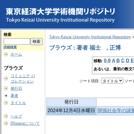
検索
Tokyo Keizai University Institutional Repository
ブラウズ : 著者 福士 , 正博
詳細検索
ホーム
0-9
A
B
C
D
E
移動:
ブラウズ
あるいは、最初の数文
コミュニティ/
ソート項目:
ソー
コレクション
発行日
著者
発行日
タイトル
2024年12月4日水曜日
関係社会学の諸層
ヘルプ
DSpaceについて