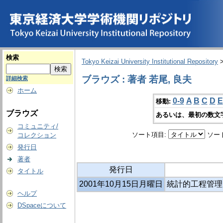
検索
Tokyo Keizai University Institutional Repository
ブラウズ : 著者 若尾, 良夫
詳細検索
ホーム
0-9
A
B
C
D
E
移動:
ブラウズ
あるいは、最初の数文
コミュニティ/
ソート項目:
ソー
コレクション
発行日
著者
発行日
タイトル
2001年10月15日月曜日
統計的工程管理
ヘルプ
DSpaceについて