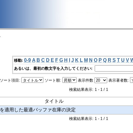
>
0-9
A
B
C
D
E
F
G
H
I
J
K
L
M
N
O
P
Q
R
S
T
U
V
移動:
あるいは、最初の数文字を入力してください:
ソート項目:
ソート順:
表示件数
表示著者数:
検索結果表示: 1 - 1 / 1
タイトル
を適用した最適バッファ在庫の決定
検索結果表示: 1 - 1 / 1