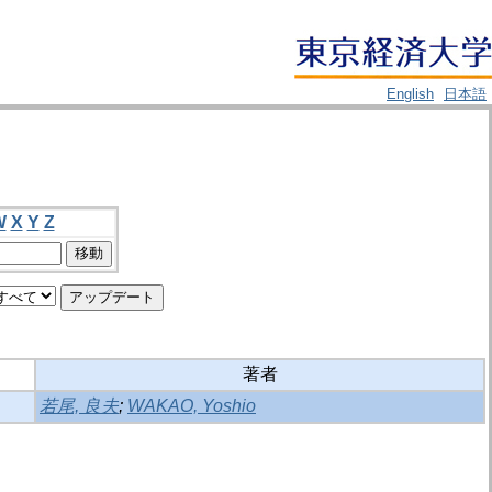
English
日本語
W
X
Y
Z
著者
若尾, 良夫
;
WAKAO, Yoshio