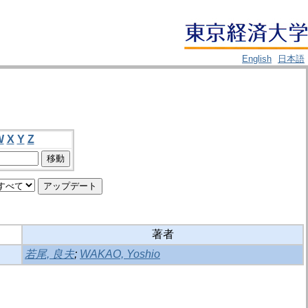
English
日本語
W
X
Y
Z
著者
若尾, 良夫
;
WAKAO, Yoshio