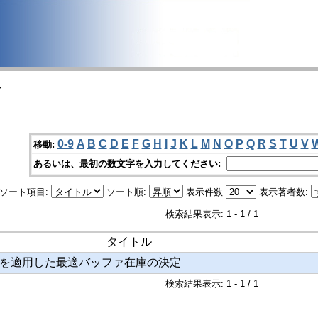
>
0-9
A
B
C
D
E
F
G
H
I
J
K
L
M
N
O
P
Q
R
S
T
U
V
移動:
あるいは、最初の数文字を入力してください:
ソート項目:
ソート順:
表示件数
表示著者数:
検索結果表示: 1 - 1 / 1
タイトル
を適用した最適バッファ在庫の決定
検索結果表示: 1 - 1 / 1