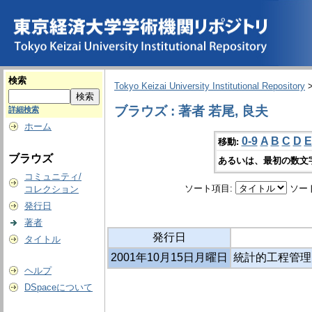
検索
Tokyo Keizai University Institutional Repository
ブラウズ : 著者 若尾, 良夫
詳細検索
ホーム
0-9
A
B
C
D
E
移動:
ブラウズ
あるいは、最初の数文
コミュニティ/
ソート項目:
ソー
コレクション
発行日
著者
発行日
タイトル
2001年10月15日月曜日
統計的工程管理
ヘルプ
DSpaceについて