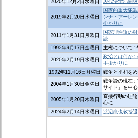
2020年12月2日水曜日
現代法学部開設
国家的重大犯罪
2019年2月20日水曜日
ンナ・アーレン
掛かりに
国家理性論の射
2011年1月31日月曜日
読
1993年9月17日金曜日
主権について :
政治とは何か 
2020年2月19日水曜日
手掛かりに
1992年11月16日月曜日
戦争と平和をめ
戦争論の現在 
2004年1月30日金曜日
サイド』を中心
直接行動の理論
2005年1月20日木曜日
心に
2024年2月14日水曜日
渡辺龍也教授退