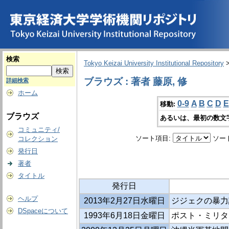
検索
Tokyo Keizai University Institutional Repository
ブラウズ : 著者 藤原, 修
詳細検索
ホーム
0-9
A
B
C
D
E
移動:
ブラウズ
あるいは、最初の数文
コミュニティ/
ソート項目:
ソー
コレクション
発行日
著者
タイトル
発行日
ヘルプ
2013年2月27日水曜日
ジジェクの暴力
DSpaceについて
1993年6月18日金曜日
ポスト・ミリタ