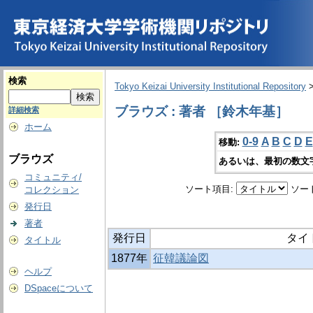
検索
Tokyo Keizai University Institutional Repository
ブラウズ : 著者 ［鈴木年基］
詳細検索
ホーム
0-9
A
B
C
D
E
移動:
ブラウズ
あるいは、最初の数文
コミュニティ/
ソート項目:
ソー
コレクション
発行日
著者
発行日
タイ
タイトル
1877年
征韓議論図
ヘルプ
DSpaceについて