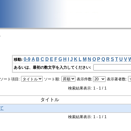
>
0-9
A
B
C
D
E
F
G
H
I
J
K
L
M
N
O
P
Q
R
S
T
U
V
移動:
あるいは、最初の数文字を入力してください:
ソート項目:
ソート順:
表示件数
表示著者数:
検索結果表示: 1 - 1 / 1
タイトル
て
検索結果表示: 1 - 1 / 1