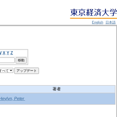
English
日本語
W
X
Y
Z
著者
Heylyn, Peter