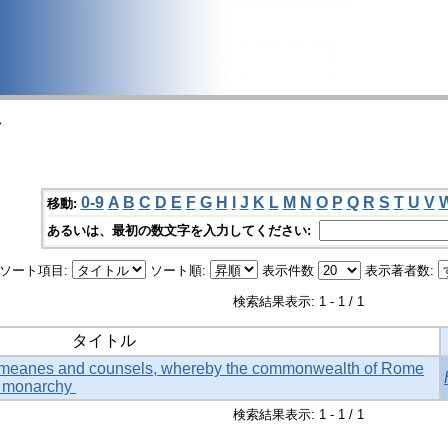
>
0-9
A
B
C
D
E
F
G
H
I
J
K
L
M
N
O
P
Q
R
S
T
U
V
移動:
あるいは、最初の数文字を入力してください:
ソート項目:
ソート順:
表示件数
表示著者数:
検索結果表示: 1 - 1 / 1
タイトル
se meanes and counsels, whereby the commonwealth of Rome
a monarchy
検索結果表示: 1 - 1 / 1