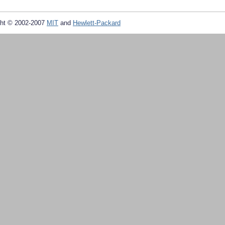
ht © 2002-2007
MIT
and
Hewlett-Packard