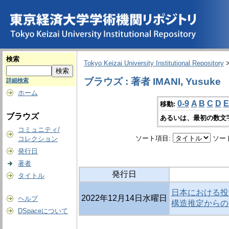
検索
Tokyo Keizai University Institutional Repository
ブラウズ : 著者 IMANI, Yusuke
詳細検索
ホーム
0-9
A
B
C
D
E
移動:
ブラウズ
あるいは、最初の数文
コミュニティ/
ソート項目:
ソー
コレクション
発行日
著者
発行日
タイトル
日本における投
2022年12月14日水曜日
ヘルプ
構造推定からの
DSpaceについて