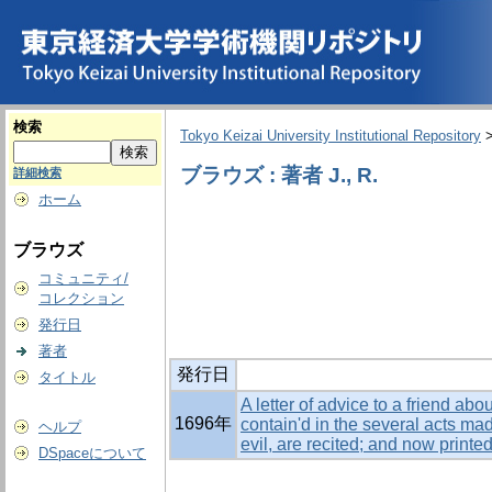
検索
Tokyo Keizai University Institutional Repository
ブラウズ : 著者 J., R.
詳細検索
ホーム
ブラウズ
コミュニティ/
コレクション
発行日
著者
発行日
タイトル
A letter of advice to a friend ab
1696年
contain'd in the several acts mad
ヘルプ
evil, are recited; and now printed
DSpaceについて