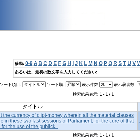
>
0-9
A
B
C
D
E
F
G
H
I
J
K
L
M
N
O
P
Q
R
S
T
U
V
移動:
あるいは、最初の数文字を入力してください:
ソート項目:
ソート順:
表示件数
表示著者数:
検索結果表示: 1 - 1 / 1
タイトル
out the currency of clipt-money wherein all the material clauses
e in these two last sessions of Parliament, for the cure of that
 for the use of the publick.
検索結果表示: 1 - 1 / 1