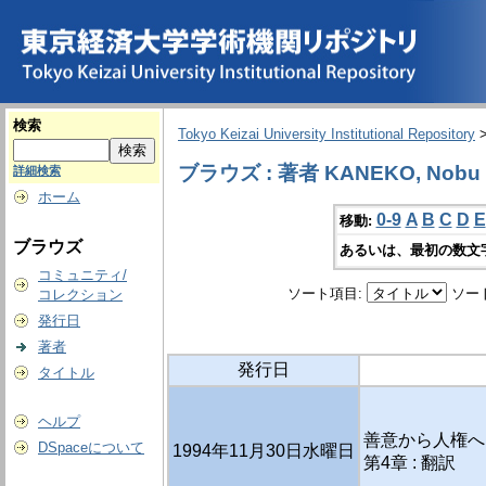
検索
Tokyo Keizai University Institutional Repository
ブラウズ : 著者 KANEKO, Nobu [T
詳細検索
ホーム
0-9
A
B
C
D
E
移動:
ブラウズ
あるいは、最初の数文
コミュニティ/
ソート項目:
ソー
コレクション
発行日
著者
発行日
タイトル
ヘルプ
善意から人権へ 
DSpaceについて
1994年11月30日水曜日
第4章 : 翻訳