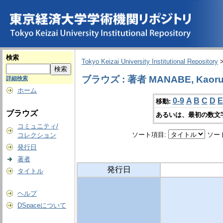
検索
Tokyo Keizai University Institutional Repository
ブラウズ : 著者 MANABE, Kaor
詳細検索
ホーム
0-9
A
B
C
D
E
移動:
ブラウズ
あるいは、最初の数文
コミュニティ/
ソート項目:
ソー
コレクション
発行日
著者
発行日
タイトル
ヘルプ
DSpaceについて