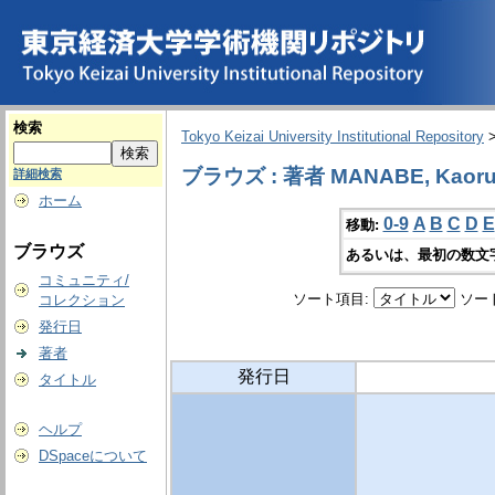
検索
Tokyo Keizai University Institutional Repository
ブラウズ : 著者 MANABE, Kaor
詳細検索
ホーム
0-9
A
B
C
D
E
移動:
ブラウズ
あるいは、最初の数文
コミュニティ/
ソート項目:
ソー
コレクション
発行日
著者
発行日
タイトル
ヘルプ
DSpaceについて