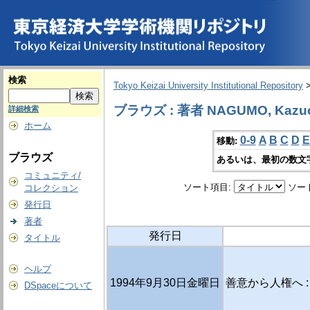
検索
Tokyo Keizai University Institutional Repository
ブラウズ : 著者 NAGUMO, Kazuo [
詳細検索
ホーム
0-9
A
B
C
D
E
移動:
ブラウズ
あるいは、最初の数文
コミュニティ/
ソート項目:
ソー
コレクション
発行日
著者
発行日
タイトル
ヘルプ
1994年9月30日金曜日
善意から人権へ :
DSpaceについて