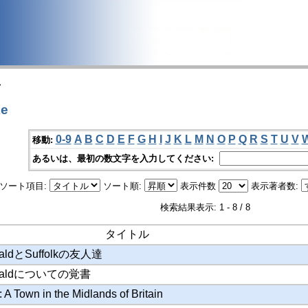
>
e
0-9
A
B
C
D
E
F
G
H
I
J
K
L
M
N
O
P
Q
R
S
T
U
V
移動:
あるいは、最初の数文字を入力してください:
ソート項目:
ソート順:
表示件数
表示著者数:
検索結果表示: 1 - 8 / 8
タイトル
eraldとSuffolkの友人達
Geraldについての覚書
 A Town in the Midlands of Britain