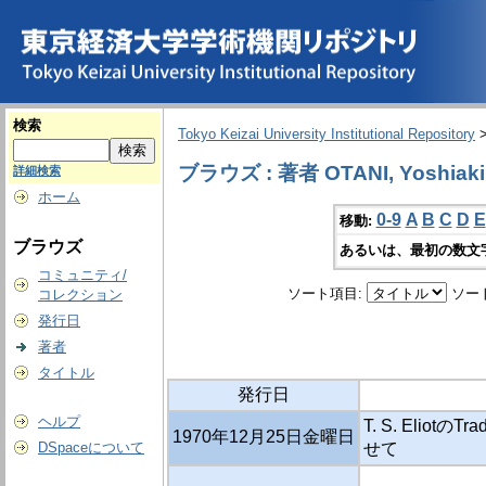
検索
Tokyo Keizai University Institutional Repository
ブラウズ : 著者 OTANI, Yoshiaki
詳細検索
ホーム
0-9
A
B
C
D
E
移動:
ブラウズ
あるいは、最初の数文
コミュニティ/
ソート項目:
ソー
コレクション
発行日
著者
タイトル
発行日
ヘルプ
T. S. EliotのTra
1970年12月25日金曜日
DSpaceについて
せて