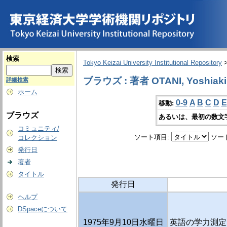
検索
Tokyo Keizai University Institutional Repository
ブラウズ : 著者 OTANI, Yoshiaki
詳細検索
ホーム
0-9
A
B
C
D
E
移動:
ブラウズ
あるいは、最初の数文
コミュニティ/
ソート項目:
ソー
コレクション
発行日
著者
タイトル
発行日
ヘルプ
DSpaceについて
1975年9月10日水曜日
英語の学力測定