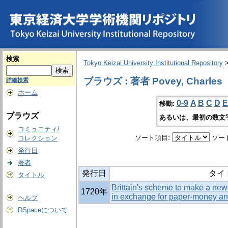
検索
Tokyo Keizai University Institutional Repository
ブラウズ : 著者 Povey, Charles
詳細検索
ホーム
0-9
A
B
C
D
E
移動:
ブラウズ
あるいは、最初の数文
コミュニティ/
ソート項目:
ソー
コレクション
発行日
著者
発行日
タイ
タイトル
Brittain's scheme to make a new 
1720年
in exchange for paper-money an
ヘルプ
DSpaceについて