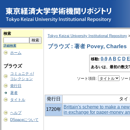
検索
Tokyo Keizai University Institutional Repository
ブラウズ : 著者 Povey, Charles
詳細検索
ホーム
0-9
A
B
C
D
E
移動:
ブラウズ
あるいは、最初の数文
コミュニティ/
ソート項目:
ソー
コレクション
発行日
著者
発行日
タイ
タイトル
Brittain's scheme to make a new 
1720年
in exchange for paper-money an
ヘルプ
DSpaceについて