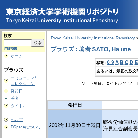
検索
Tokyo Keizai University Institutional Repository
ブラウズ : 著者 SATO, Hajime
詳細検索
ホーム
0-9
A
B
C
D
E
移動:
ブラウズ
あるいは、最初の数文
コミュニティ/
ソート項目:
ソー
コレクション
発行日
著者
発行日
タイトル
ヘルプ
戦後労働運動の真
2002年11月30日土曜日
DSpaceについて
海員組合副会長