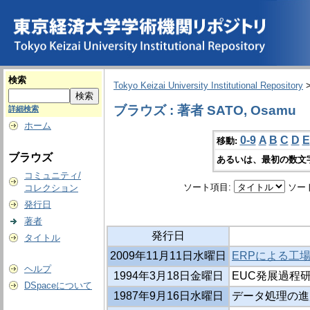
検索
Tokyo Keizai University Institutional Repository
ブラウズ : 著者 SATO, Osamu
詳細検索
ホーム
0-9
A
B
C
D
E
移動:
ブラウズ
あるいは、最初の数文
コミュニティ/
ソート項目:
ソー
コレクション
発行日
著者
発行日
タイトル
2009年11月11日水曜日
ERPによる工
ヘルプ
1994年3月18日金曜日
EUC発展過程
DSpaceについて
1987年9月16日水曜日
データ処理の進