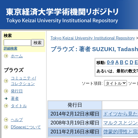
検索
Tokyo Keizai University Institutional Repository
ブラウズ : 著者 SUZUKI, Tadash
詳細検索
ホーム
0-9
A
B
C
D
E
移動:
ブラウズ
あるいは、最初の数文
コミュニティ/
ソート項目:
ソー
コレクション
発行日
著者
発行日
タイトル
2014年2月12日水曜日
ドイツから見た
ヘルプ
2008年3月19日水曜日
マルクスとジン
DSpaceについて
2011年2月16日水曜日
啓蒙的理性と宗