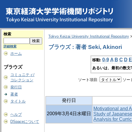
検索
Tokyo Keizai University Institutional Repository
ブラウズ : 著者 Seki, Akinori
詳細検索
ホーム
0-9
A
B
C
D
E
移動:
ブラウズ
あるいは、最初の数文
コミュニティ/
ソート項目:
ソー
コレクション
発行日
著者
発行日
タイトル
Motivational and A
2009年3月4日水曜日
Study of Japanese
ヘルプ
Analysis for Curr
DSpaceについて