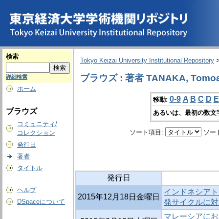
検索
Tokyo Keizai University Institutional Repository
ブラウズ : 著者 TANAKA, Tomoa
詳細検索
ホーム
0-9
A
B
C
D
E
移動:
ブラウズ
あるいは、最初の数文
コミュニティ/
ソート項目:
ソー
コレクション
発行日
著者
タイトル
発行日
ヘルプ
インドネシアト
2015年12月18日金曜日
DSpaceについて
発サイクルに
マレーシアにお