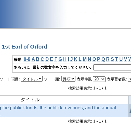
>
st Earl of Orford
0-9
A
B
C
D
E
F
G
H
I
J
K
L
M
N
O
P
Q
R
S
T
U
V
移動:
あるいは、最初の数文字を入力してください:
ソート項目:
ソート順:
表示件数
表示著者数:
検索結果表示: 1 - 1 / 1
タイトル
the publick funds, the publick revenues, and the annual
.
検索結果表示: 1 - 1 / 1