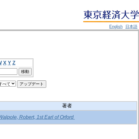
English
日本語
W
X
Y
Z
著者
Walpole, Robert, 1st Earl of Orford