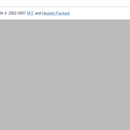
ht © 2002-2007
MIT
and
Hewlett-Packard