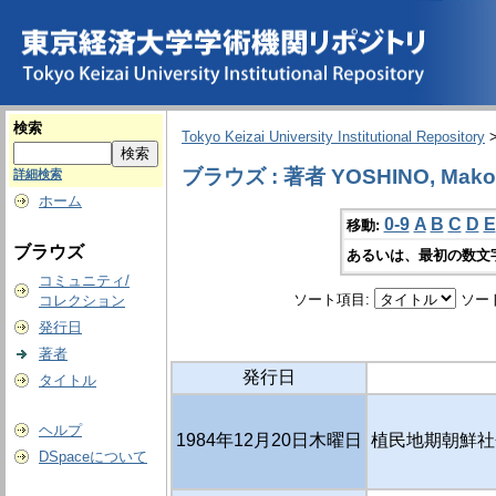
検索
Tokyo Keizai University Institutional Repository
ブラウズ : 著者 YOSHINO, Mako
詳細検索
ホーム
0-9
A
B
C
D
E
移動:
ブラウズ
あるいは、最初の数文
コミュニティ/
ソート項目:
ソー
コレクション
発行日
著者
発行日
タイトル
ヘルプ
1984年12月20日木曜日
植民地期朝鮮社
DSpaceについて