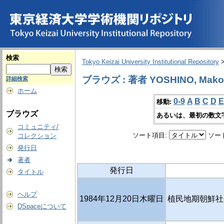
検索
Tokyo Keizai University Institutional Repository
ブラウズ : 著者 YOSHINO, Mako
詳細検索
ホーム
0-9
A
B
C
D
E
移動:
ブラウズ
あるいは、最初の数文
コミュニティ/
ソート項目:
ソー
コレクション
発行日
著者
発行日
タイトル
ヘルプ
1984年12月20日木曜日
植民地期朝鮮社
DSpaceについて