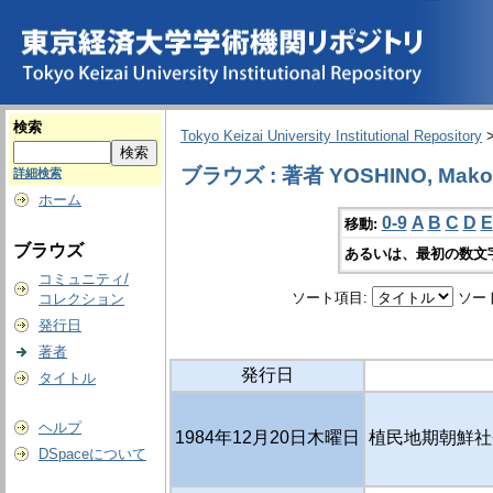
検索
Tokyo Keizai University Institutional Repository
ブラウズ : 著者 YOSHINO, Mako
詳細検索
ホーム
0-9
A
B
C
D
E
移動:
ブラウズ
あるいは、最初の数文
コミュニティ/
ソート項目:
ソー
コレクション
発行日
著者
発行日
タイトル
ヘルプ
1984年12月20日木曜日
植民地期朝鮮社
DSpaceについて