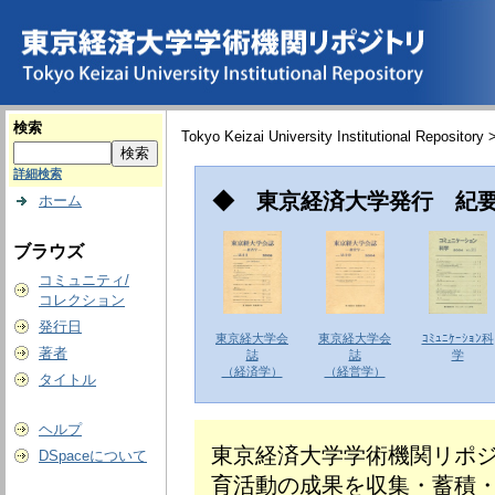
検索
Tokyo Keizai University Institutional Repository 
詳細検索
◆ 東京経済大学発行 紀
ホーム
ブラウズ
コミュニティ/
コレクション
発行日
東京経大学会
東京経大学会
ｺﾐｭﾆｹｰｼｮﾝ科
著者
誌
誌
学
（経済学）
（経営学）
タイトル
ヘルプ
東京経済大学学術機関リポ
DSpaceについて
育活動の成果を収集・蓄積