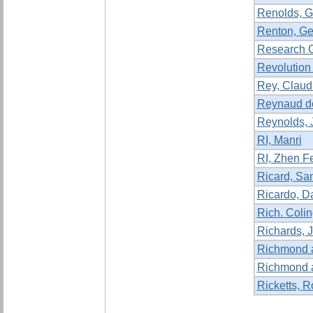
Renolds, 
Renton, G
Research G
Revolution
Rey, Claud
Reynaud de
Reynolds,
RI, Manri
RI, Zhen F
Ricard, Sa
Ricardo, D
Rich. Coli
Richards, 
Richmond a
Richmond a
Ricketts, R