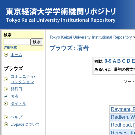
検索
Tokyo Keizai University Institutional Repository
ブラウズ : 著者
詳細検索
ホーム
0-9
A
B
C
D
E
移動:
ブラウズ
あるいは、最初の数文
コミュニティ/
ソート
コレクション
発行日
著者
タイトル
Rayment, 
Redfern, W
ヘルプ
DSpaceについて
Redhead, [
Reeves, J