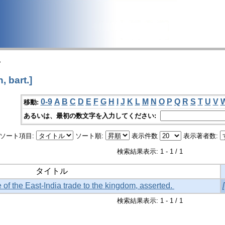
>
, bart.]
0-9
A
B
C
D
E
F
G
H
I
J
K
L
M
N
O
P
Q
R
S
T
U
V
移動:
あるいは、最初の数文字を入力してください:
ソート項目:
ソート順:
表示件数
表示著者数:
検索結果表示: 1 - 1 / 1
タイトル
of the East-India trade to the kingdom, asserted.
検索結果表示: 1 - 1 / 1