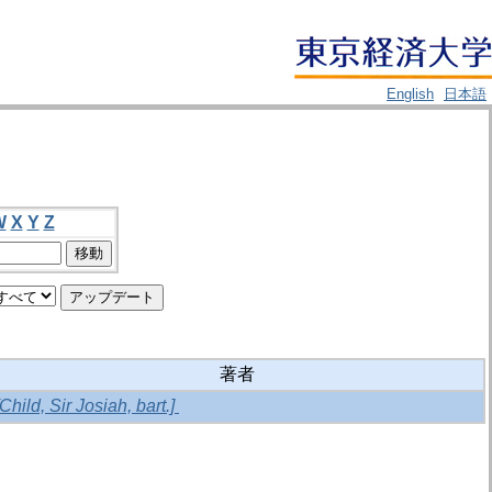
English
日本語
W
X
Y
Z
著者
[Child, Sir Josiah, bart.]