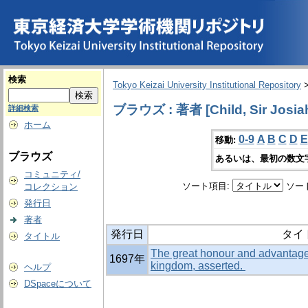
検索
Tokyo Keizai University Institutional Repository
ブラウズ : 著者 [Child, Sir Josiah
詳細検索
ホーム
0-9
A
B
C
D
E
移動:
ブラウズ
あるいは、最初の数文
コミュニティ/
ソート項目:
ソー
コレクション
発行日
著者
発行日
タイ
タイトル
The great honour and advantage o
1697年
kingdom, asserted.
ヘルプ
DSpaceについて