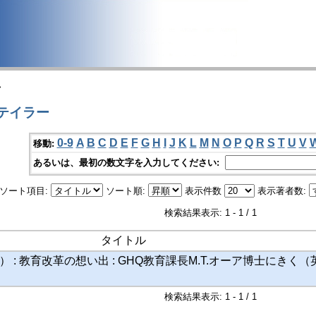
>
 テイラー
0-9
A
B
C
D
E
F
G
H
I
J
K
L
M
N
O
P
Q
R
S
T
U
V
移動:
あるいは、最初の数文字を入力してください:
ソート項目:
ソート順:
表示件数
表示著者数:
検索結果表示: 1 - 1 / 1
タイトル
 : 教育改革の想い出 : GHQ教育課長M.T.オーア博士にきく（
検索結果表示: 1 - 1 / 1