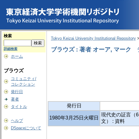
検索
Tokyo Keizai University Institutional Repository
ブラウズ : 著者 オーア, マーク
詳細検索
ホーム
ブラウズ
コミュニティ/
コレクション
発行日
著者
発行日
タイトル
現代史の証言（6）
1980年3月25日火曜日
ヘルプ
文） : 資料
DSpaceについて