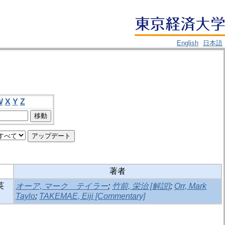
English
日本語
W
X
Y
Z
著者
英
オーア, マーク テイラー
;
竹前, 栄治 [解説]
;
Orr, Mark
Taylo
;
TAKEMAE, Eiji [Commentary]